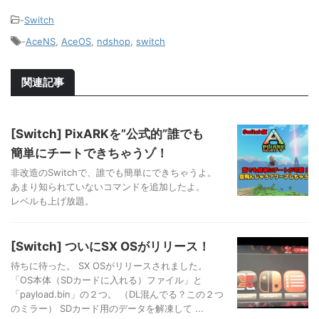
-
Switch
-
AceNS
,
AceOS
,
ndshop
,
switch
関連記事
[Switch] PixARKを”公式的”誰でも
簡単にチートできちゃうゾ！
非改造のSwitchで、誰でも簡単にできちゃうよ。
あまり知られていないコマンドを追加したよ。
レベルも上げ放題。
[Switch] ついにSX OSがリリース！
待ちに待った。 SX OSがリリースされました。
「OS本体（SDカードに入れる）ファイル」と
「payload.bin」の２つ。 （DL混んでる？この２つ
のミラー） SDカード用のデータを解凍して ...