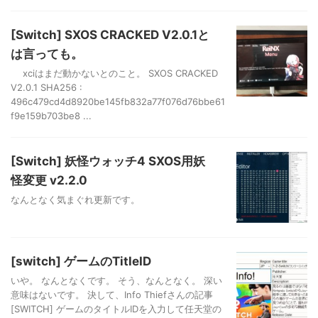
[Switch] SXOS CRACKED V2.0.1と
は言っても。
xciはまだ動かないとのこと。 SXOS CRACKED
V2.0.1 SHA256 :
496c479cd4d8920be145fb832a77f076d76bbe61
f9e159b703be8 ...
[Switch] 妖怪ウォッチ4 SXOS用妖
怪変更 v2.2.0
なんとなく気まぐれ更新です。
[switch] ゲームのTitleID
いや。 なんとなくです。 そう、なんとなく。 深い
意味はないです。 決して、Info Thiefさんの記事
[SWITCH] ゲームのタイトルIDを入力して任天堂の