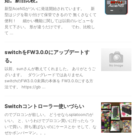
始。新旧比較。
新型AceNSがついに発送開始されています。 新
型はジグを取り付けて保管できるので 無くさなくて
便利！ 細かい機能に関しては以前のレビューを
見て下さい。 形が違うだけです。 でわ、比較し
て ...
switchをFW3.0.0にアップデートす
る。
以前、sunさんが教えてくれました。 ありがとうご
ざいます。 ダウングレードではありません
switchのFW3.0.0未満の本体を FW3.0.0にする方
法です。 https://gb ...
Switchコントローラー使いづらい
のでプロコンが欲しい。 どうせならsplatoonのが
いい。 と、いうわけでプロコン買いに行ったら つ
いで買い。持ち運ばないのにケースとか そして、な
ぜかボンバーマン。。。