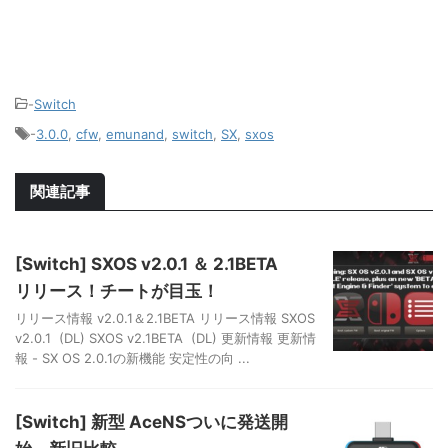
-
Switch
-
3.0.0
,
cfw
,
emunand
,
switch
,
SX
,
sxos
関連記事
[Switch] SXOS v2.0.1 ＆ 2.1BETA
リリース！チートが目玉！
リリース情報 v2.0.1＆2.1BETA リリース情報 SXOS
v2.0.1 (DL) SXOS v2.1BETA (DL) 更新情報 更新情
報 - SX OS 2.0.1の新機能 安定性の向 ...
[Switch] 新型 AceNSついに発送開