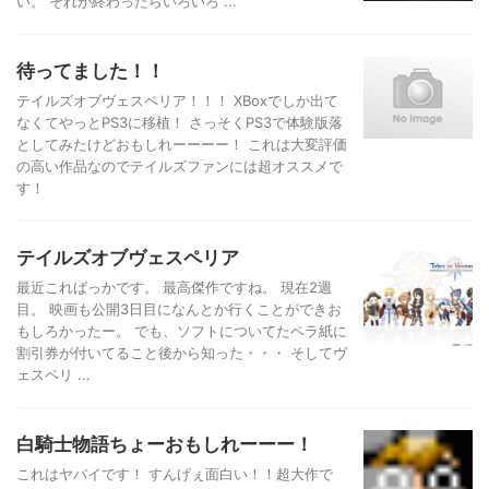
い。 それが終わったらいろいろ ...
待ってました！！
テイルズオブヴェスペリア！！！ XBoxでしか出て
なくてやっとPS3に移植！ さっそくPS3で体験版落
としてみたけどおもしれーーーー！ これは大変評価
の高い作品なのでテイルズファンには超オススメで
す！
テイルズオブヴェスペリア
最近こればっかです。 最高傑作ですね。 現在2週
目。 映画も公開3日目になんとか行くことができお
もしろかったー。 でも、ソフトについてたペラ紙に
割引券が付いてること後から知った・・・ そしてヴ
ェスペリ ...
白騎士物語ちょーおもしれーーー！
これはヤバイです！ すんげぇ面白い！！超大作で