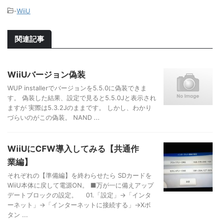
-
WiiU
関連記事
WiiUバージョン偽装
WUP installerでバージョンを5.5.0に偽装できま
す。 偽装した結果、設定で見ると5.5.0Jと表示され
ますが 実際は5.3.2Jのままです。 しかし、わかり
づらいのがこの偽装。 NAND ...
WiiUにCFW導入してみる【共通作
業編】
それぞれの【準備編】を終わらせたら SDカードを
WiiU本体に戻して電源ON。 ■万が一に備えアップ
デートブロックの設定。 01.「設定」→「インタ
ーネット」→「インターネットに接続する」→Xボ
タン ...