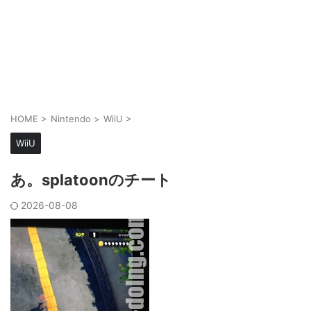
HOME
>
Nintendo
>
WiiU
>
WiiU
あ。splatoonのチート
2026-08-08