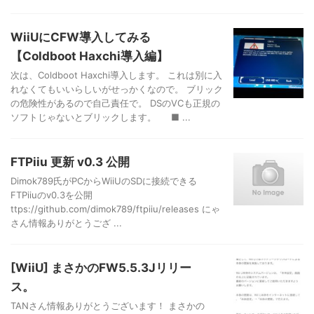
WiiUにCFW導入してみる
【Coldboot Haxchi導入編】
次は、Coldboot Haxchi導入します。 これは別に入
れなくてもいいらしいがせっかくなので。 ブリック
の危険性があるので自己責任で。 DSのVCも正規の
ソフトじゃないとブリックします。 ■ ...
FTPiiu 更新 v0.3 公開
Dimok789氏がPCからWiiUのSDに接続できる
FTPiiuのv0.3を公開
ttps://github.com/dimok789/ftpiiu/releases にゃ
さん情報ありがとうござ ...
[WiiU] まさかのFW5.5.3Jリリー
ス。
TANさん情報ありがとうございます！ まさかの