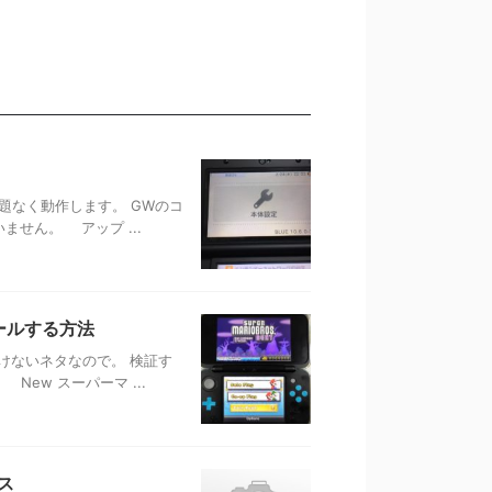
TAで問題なく動作します。 GWのコ
せん。 アップ ...
ンストールする方法
けないネタなので。 検証す
New スーパーマ ...
ース