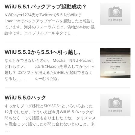
WiiU 5.5.1 バックアップ起動成功？
NWPlayer1234氏がTwitterで5.5.1のWiiuで
Loadiineでバックアップゲームを起動したと報告し
ています。海外のフォーラムでは、偽物か本物か議
論中です。エイプリルフールネタでし ...
WiiU 5.5.2から5.5.1へ引っ越し。
なんとかできないものか。 Mocha、NNU-Pacher
どれもダメ。 5.5.1にHaxchiを導入してから引っ
越し？ DSソフトが消えるためHBLが起動できなく
なるし、、、 んーむりだな。
WiiU 5.5.0ハック
すっかりブログ移転とSKY3DS+といろいろあった
12月でしたが、そういえば今月WiiU5.5.0ハックが
間もなく！って話題もありましたよね。 クリスマス
を目途にって話でしたが間に合わないとのこと。来
...