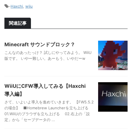
-
Haxchi
,
wiiu
関連記事
Minecraft サウンドブロック？
こんなのあったっけ？ 試しにやってみよう。 WiiU
版です。 いやー難しい。あーもう、いやだーw
WiiUにCFW導入してみる【Haxchi
導入編】
さて、いよいよ導入を進めていきます。 【FW5.5.2
の場合】 ■Homebrew Launcherを立ち上げる
01.WiiUのブラウザを立ち上げる 02.右上の「設
定」から「セーブデータの ...