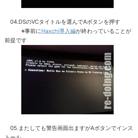
04.DSのVCタイトルを選んでAボタンを押す
※事前に
Haxchi導入編
が終わっていることが
前提です
05.またしても警告画面出ますがAボタンでインス
トール