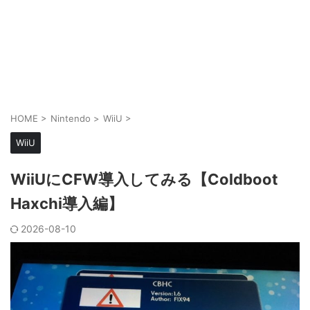
HOME
>
Nintendo
>
WiiU
>
WiiU
WiiUにCFW導入してみる【Coldboot
Haxchi導入編】
2026-08-10