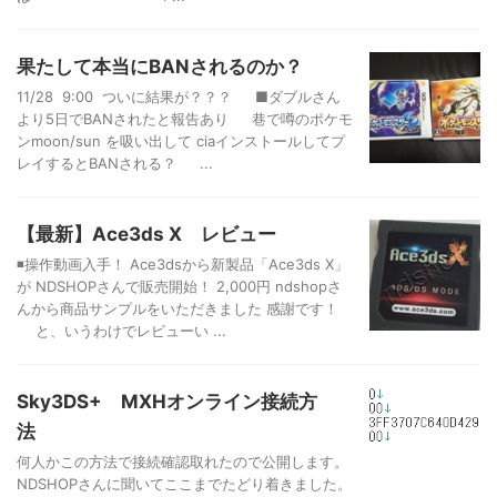
果たして本当にBANされるのか？
11/28 9:00 ついに結果が？？？ ■ダブルさん
より5日でBANされたと報告あり 巷で噂のポケモ
ンmoon/sun を吸い出して ciaインストールしてプ
レイするとBANされる？ ...
【最新】Ace3ds X レビュー
◾️操作動画入手！ Ace3dsから新製品「Ace3ds X」
が NDSHOPさんで販売開始！ 2,000円 ndshopさ
んから商品サンプルをいただきました 感謝です！
と、いうわけでレビューい ...
Sky3DS+ MXHオンライン接続方
法
何人かこの方法で接続確認取れたので公開します。
NDSHOPさんに聞いてここまでたどり着きました。