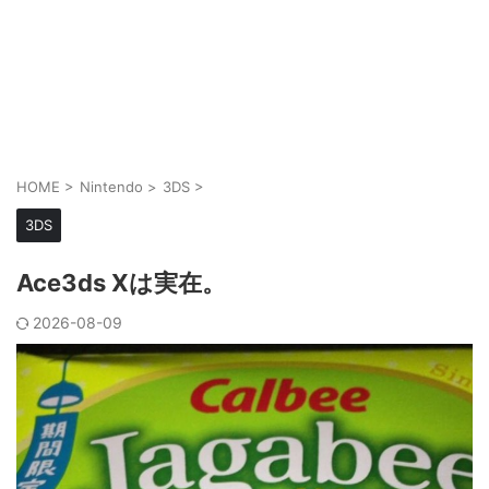
HOME
>
Nintendo
>
3DS
>
3DS
Ace3ds Xは実在。
2026-08-09