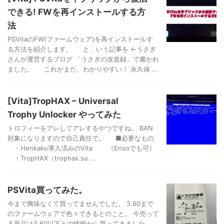
できる! FWを再インストールする方
法
PSVitaのFW(ファームウェア)を再インストールす
る方法を紹介します。 と、いう記事を ←うさぎ
さんが運営するブログ 「うさぎの改造録」で書かれ
ました。 これがまた、わかりやすい！ 永久保 ...
[Vita]TropHAX – Universal
Trophy Unlocker やってみた
トロフィーをアレしてアレするやつですね。 BAN
対象になりますので自己責任で。 ■必要なもの
・Henkaku導入済みのVita （Ensoでも可）
・TropHAX（trophax.su ...
PSVita買ってみた。
今まで興味なくて買ってませんでした。 3.60まで
のファームウェアで色々できるとのこと。 今売って
る新品は3.60以下との情報から買ってきました。