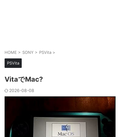
HOME
>
SONY
>
PSVita
>
PSVita
VitaでMac?
2026-08-08