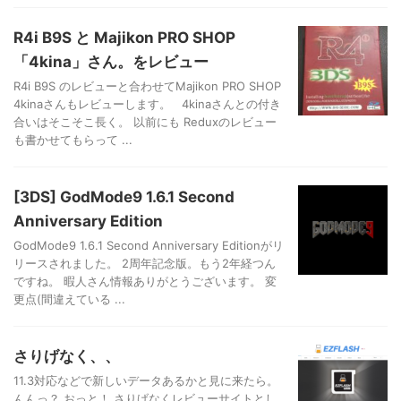
R4i B9S と Majikon PRO SHOP
「4kina」さん。をレビュー
R4i B9S のレビューと合わせてMajikon PRO SHOP
4kinaさんもレビューします。 4kinaさんとの付き
合いはそこそこ長く。 以前にも Reduxのレビュー
も書かせてもらって ...
[3DS] GodMode9 1.6.1 Second
Anniversary Edition
GodMode9 1.6.1 Second Anniversary Editionがリ
リースされました。 2周年記念版。もう2年経つん
ですね。 暇人さん情報ありがとうございます。 変
更点(間違えている ...
さりげなく、、
11.3対応などで新しいデータあるかと見に来たら。
んんっ？ おっと！ さりげなくレビューサイトとし