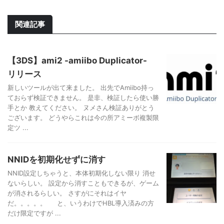
関連記事
【3DS】ami2 -amiibo Duplicator-
リリース
新しいツールが出て来ました。 出先でAmiibo持っ
ておらず検証できません。 是非、検証したら使い勝
手とか 教えてください。 ヌメさん検証ありがとう
ございます。 どうやらこれは今の所アミーボ複製限
定ツ ...
NNIDを初期化せずに消す
NNID設定しちゃうと、本体初期化しない限り 消せ
ないらしい。 設定から消すこともできるが、ゲーム
が消されるらしい。 さすがにそれはイヤ
だ。。。。。 と、いうわけでHBL導入済みの方
だけ限定ですが ...