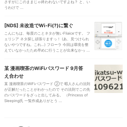
さすがにこのままじゃ終われないですよね？ と、い
うわけで ...
[NDS] 未改造でWi-Fi(?)に繋ぐ
こんにちは、毎度のことネタが無いFliaiceです。 フ
ェリシア ネタ探し頑張りますっ！ (あ、見つけられ
ないやつですね。これ…) フローラ 今回は環境を整
えていなかったため早めに行うことが出来なかっ ...
某 漫画喫茶のWiFiパスワード 9月答
え合わせ
某 漫画喫茶のWiFiパスワード ②で 暇人さんの法則
が正解だったことがわかったので その法則でこの先
のパスワードをざっと出してみる。 （Princess of
Sleeping氏 一覧作成ありがとう ...