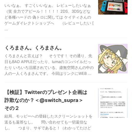
いいなぁ。 すごくいいなぁ。 レビューしたいなぁ
（笑 全力でアピール！！！！！ 2DS、3DSなどな
ど各種ハードの 偽トロに関しては ケイティさんの
ゲームダイレクトショップへ （レビューしたい [
...
くろまさん。くろまさん。
くろまさんと言えば？ そうです！ その通り、先
日もBAD APPLEだったり、lumaのコンパイルだっ
たり いろいろ活躍されている、虚無空間さんの中の
人の一人くろまさんです。 今回はリンクにWEB ...
【検証】Twitterのプレゼント企画は
詐欺なのか？＜@switch_supra＞
その２
結局、モッピーへの登録したスクリーンショットを
送るも返答なし。 問い合わせても一切返信な
し。 つまり、サギであると！（わかってたけど