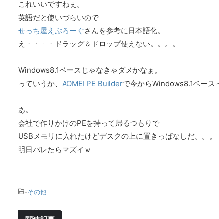
これいいですねぇ。
英語だと使いづらいので
せっち屋えぶろーぐ
さんを参考に日本語化。
え・・・・ドラッグ＆ドロップ使えない。。。。
Windows8.1ベースじゃなきゃダメかなぁ。
っていうか、
AOMEI PE Builder
で今からWindows8.1ベ
あ。
会社で作りかけのPEを持って帰るつもりで
USBメモリに入れたけどデスクの上に置きっぱなしだ。。。
明日バレたらマズイｗ
-
その他