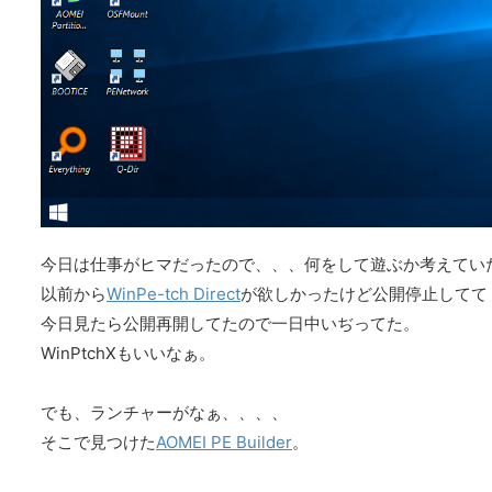
今日は仕事がヒマだったので、、、何をして遊ぶか考えてい
以前から
WinPe-tch Direct
が欲しかったけど公開停止してて
今日見たら公開再開してたので一日中いぢってた。
WinPtchXもいいなぁ。
でも、ランチャーがなぁ、、、、
そこで見つけた
AOMEI PE Builder
。