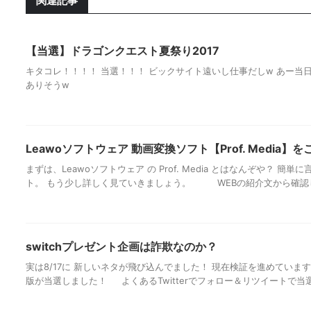
関連記事
【当選】ドラゴンクエスト夏祭り2017
キタコレ！！！！ 当選！！！ ビックサイト遠いし仕事だしw あー当
ありそうw
Leawoソフトウェア 動画変換ソフト【Prof. Media】を
まずは、Leawoソフトウェア の Prof. Media とはなんぞや？ 
ト。 もう少し詳しく見ていきましょう。 WEBの紹介文から確認してき
switchプレゼント企画は詐欺なのか？
実は8/17に 新しいネタが飛び込んでました！ 現在検証を進めていますが sw
版が当選しました！ よくあるTwitterでフォロー＆リツイートで当選の