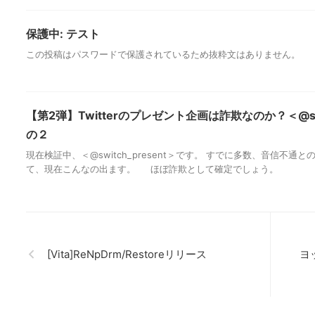
保護中: テスト
この投稿はパスワードで保護されているため抜粋文はありません。
【第2弾】Twitterのプレゼント企画は詐欺なのか？＜@swit
の２
現在検証中、＜@switch_present＞です。 すでに多数、音信不通
て、現在こんなの出ます。 ほぼ詐欺として確定でしょう。
[Vita]ReNpDrm/Restoreリリース
ヨ