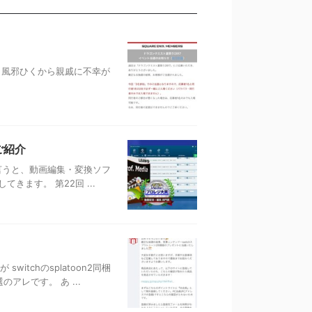
日風邪ひくから親戚に不幸が
ご紹介
簡単に言うと、動画編集・変換ソフ
ます。 第22回 ...
itchのsplatoon2同梱
アレです。 あ ...