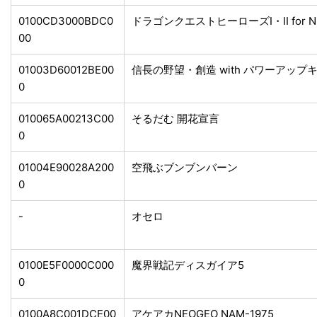
0100CD3000BDC0
ドラゴンクエストヒーローズI・II for Nint
00
01003D60012BE00
信長の野望・創造 with パワーアップ
0
010065A00213C00
そるだむ 開花宣言
0
01004E90028A200
空飛ぶブンブンバーン
0
-
オセロ
0100E5F0000C000
魔界戦記ディスガイア5
0
0100A8C001DCE00
アケアカNEOGEO NAM-1975