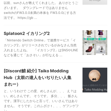
以前、sunさんが教えてくれました。 ありがとうご
ざいます。 ダウングレードではありません
switchのFW3.0.0未満の本体を FW3.0.0にする方
法です。 https://gb ...
Splatoon2 イカリング2
「Nintendo Switch Online」で連携サービス「イ
カリング2」がリリースされているがみなさん当然
入れましたよね。 「イカリング2」はSNSやLINE
などを通じて「おさそい」が行なえる ...
[Discord鯖 紹介] Taiko Modding
Hub（太鼓の達人をいぢりたい人集
まれー）
と、いうわけで この度、めしさんが、、、 え？は
い。めしさんです。 そうです。 多分、、、 飯さん
です。漢字にしたからと言って、いいさんではあり
ません。 そうです。このふざけｔ、、、ゲフンゲフ
ン、、 ...