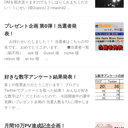
DMを順次送りますのでもうしばらくおまちくださ
い！ 1 にせい (@2seico) 2 rmash42 ...
プレゼント企画 第6弾！当選者発
表！
お待たせいたしました！！ 当選者はこちらの10
名です。 おめでとうございます。 ■当選者一覧
（順不同） ask 様 Guest 様 nume 様
raizoo 様 as ko 様 ...
好きな数字アンケート結果発表！
多くの投票ありがとうございます！ ブログと
Twitterでアンケートを取った結果！ みんなが好き
な数字は7！ だとわかったので、 今回開催中の暑中
見舞いプレゼント企画の 当選人数を7人に増やしま
す！や ...
月間10万PV達成記念企画！