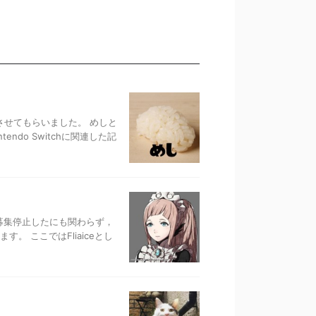
させてもらいました。 めしと
do Switchに関連した記
募集停止したにも関わらず，
。 ここではFliaiceとし