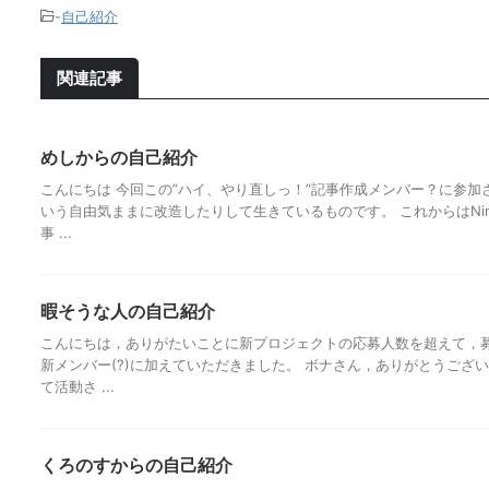
-
自己紹介
関連記事
めしからの自己紹介
こんにちは 今回この”ハイ、やり直しっ！”記事作成メンバー？に参加
いう自由気ままに改造したりして生きているものです。 これからはNinten
事 ...
暇そうな人の自己紹介
こんにちは，ありがたいことに新プロジェクトの応募人数を超えて，
新メンバー(?)に加えていただきました。 ボナさん，ありがとうございます
て活動さ ...
くろのすからの自己紹介