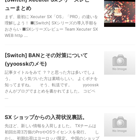
ューまとめ
まず、最初に Xecuter SX「OS」「PRO」の違いを
理解しよう！ ■[Switch] SXシリーズの導入手順を
おさらい ■SXシリーズレビュー Team Xecuter SX
WEB http ...
[Switch] BANとその対策について
(yyoosskのメモ)
記事タイトルをみて ？？と思った方は多いでしょ
う。 もう気づいた方は素晴らしい。 よくボナを
知ってますね。 そう、転送です。 yyoossk
さんがブログでまとめを書かれてました。 コピペ
...
SX ショップからの入荷状況裏話。
先ほど、新しい情報を入荷しました。 TXチームは
初回出荷3万個のProやOSライセンスを発行。 し
かし、初期出荷はヨーロッパ限定。 中国のショップ