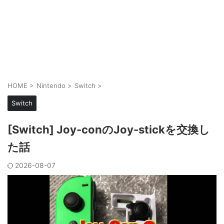
HOME
>
Nintendo
>
Switch
>
Switch
[Switch] Joy-conのJoy-stickを交換し
た話
2026-08-07