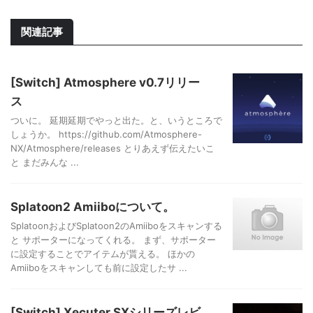
関連記事
[Switch] Atmosphere v0.7リリー
ス
ついに。 延期延期でやっと出た。と、いうところで
しょうか。 https://github.com/Atmosphere-
NX/Atmosphere/releases とりあえず伝えたいこ
と まだみんな ...
Splatoon2 Amiiboについて。
SplatoonおよびSplatoon2のAmiiboをスキャンする
と サポーターになってくれる。 まず、サポーター
に設定することでアイテムが貰える。 ほかの
Amiiboをスキャンしても前に設定したサ ...
[Switch] Xecuter SXシリーズレビ