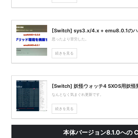
[Switch] sys3.x/4.x + emu8
思ったより苦労した。
続きを見る
[Switch] 妖怪ウォッチ4 SXOS用妖怪変
なんとなく気まぐれ更新です。
続きを見る
本体バージョン8.1.0への