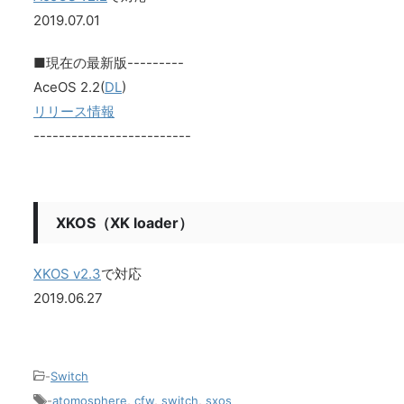
2019.07.01
■現在の最新版---------
AceOS 2.2(
DL
)
リリース情報
-------------------------
XKOS（XK loader）
XKOS v2.3
で対応
2019.06.27
-
Switch
-
atomosphere
,
cfw
,
switch
,
sxos