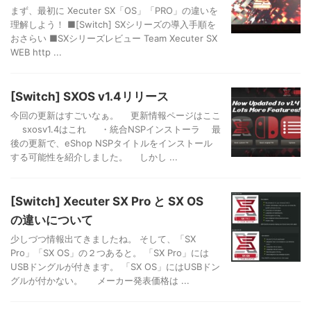
まず、最初に Xecuter SX「OS」「PRO」の違いを
理解しよう！ ■[Switch] SXシリーズの導入手順を
おさらい ■SXシリーズレビュー Team Xecuter SX
WEB http ...
[Switch] SXOS v1.4リリース
今回の更新はすごいなぁ。 更新情報ページはここ
sxosv1.4はこれ ・統合NSPインストーラ 最
後の更新で、eShop NSPタイトルをインストール
する可能性を紹介しました。 しかし ...
[Switch] Xecuter SX Pro と SX OS
の違いについて
少しづつ情報出てきましたね。 そして、「SX
Pro」「SX OS」の２つあると。 「SX Pro」には
USBドングルが付きます。 「SX OS」にはUSBドン
グルが付かない。 メーカー発表価格は ...