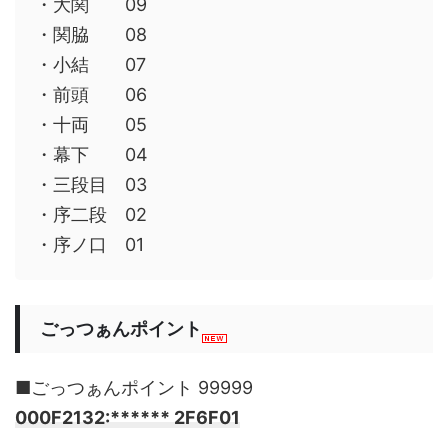
・大関 09
・関脇 08
・小結 07
・前頭 06
・十両 05
・幕下 04
・三段目 03
・序二段 02
・序ノ口 01
ごっつぁんポイント
■ごっつぁんポイント 99999
000F2132:****** 2F6F01