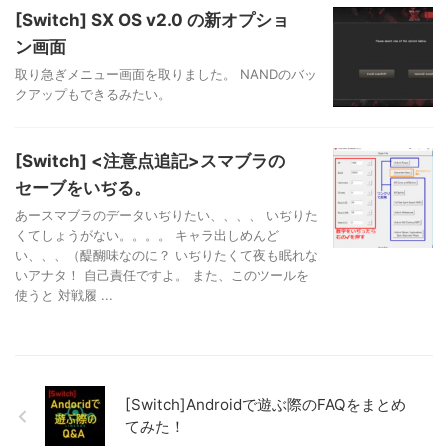
[Switch] SX OS v2.0 の新オプショ
ン画面
取り急ぎメニュー画面を取りました。 NANDのバッ
クアップもできるみたい。
[Switch] <注意点追記>スマブラの
セーブをいぢる。
あースマブラのデータいぢりたい、、、、 いぢりた
くてしょうがない。。。。 キャラ出しめんど
い、、、（醍醐味なのに？ いぢりたくて夜も眠れな
いアナタ！ 自己責任ですよ。 また、このツールを
使うと 対戦履 ...
[Switch]Androidで遊ぶ際のFAQをまとめ
てみた！