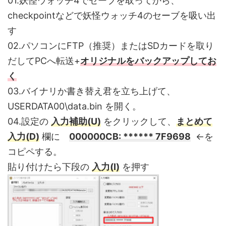
01.妖怪ウォッチ4でセーブを取ってから、
checkpointなどで妖怪ウォッチ4のセーブを吸い出
す
02.パソコンにFTP（推奨）またはSDカードを取り
だしてPCへ転送+
オリジナルをバックアップしてお
く
03.バイナリか書き替え君を立ち上げて、
USERDATA00\data.bin を開く。
04.設定の
入力補助(U)
をクリックして、
まとめて
入力(D)
欄に
000000CB: ****** 7F9698
←を
コピペする。
貼り付けたら下段の
入力(I)
を押す