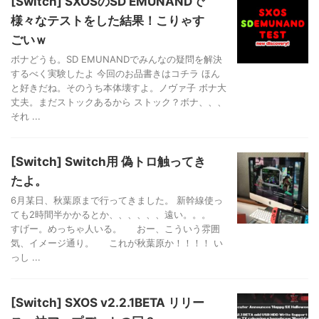
[Switch] SXOSのSD EMUNANDで
様々なテストをした結果！こりゃす
ごいｗ
ボナどうも。SD EMUNANDでみんなの疑問を解決
するべく実験したよ 今回のお品書きはコチラ ほん
と好きだね。そのうち本体壊すよ。ノヴァ子 ボナ大
丈夫。まだストックあるから ストック？ボナ、、、
それ ...
[Switch] Switch用 偽トロ触ってき
たよ。
6月某日、秋葉原まで行ってきました。 新幹線使っ
ても2時間半かかるとか、、、、、、遠い。。。
すげー。めっちゃ人いる。 おー、こういう雰囲
気、イメージ通り。 これが秋葉原か！！！！ い
っし ...
[Switch] SXOS v2.2.1BETA リリー