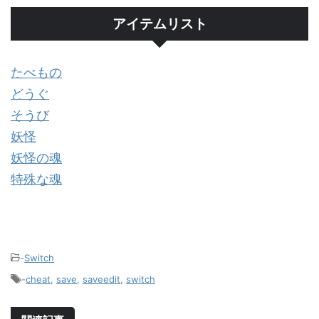
アイテムリスト
たべもの
どうぐ
そうび
妖怪
妖怪の魂
特殊な魂
-
Switch
-
cheat
,
save
,
saveedit
,
switch