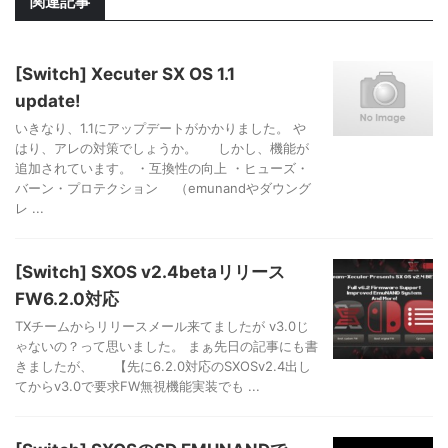
関連記事
[Switch] Xecuter SX OS 1.1
update!
いきなり、1.1にアップデートがかかりました。 や
はり、アレの対策でしょうか。 しかし、機能が
追加されています。 ・互換性の向上 ・ヒューズ・
バーン・プロテクション （emunandやダウング
レ ...
[Switch] SXOS v2.4betaリリース
FW6.2.0対応
TXチームからリリースメール来てましたが v3.0じ
ゃないの？って思いました。 まぁ先日の記事にも書
きましたが、 【先に6.2.0対応のSXOSv2.4出し
てからv3.0で要求FW無視機能実装でも ...