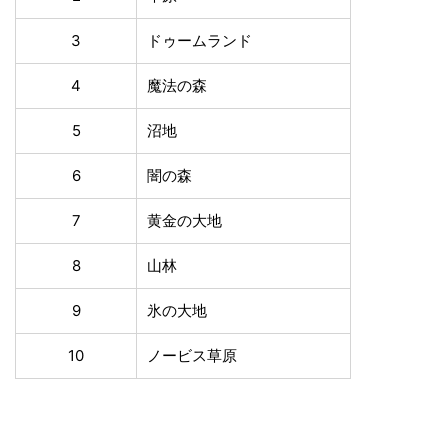
3
ドゥームランド
4
魔法の森
5
沼地
6
闇の森
7
黄金の大地
8
山林
9
氷の大地
10
ノービス草原