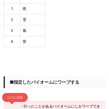
1
雨
2
雪
3
風
4
雷
■指定したバイオームにワープする
ココに注意
・行ったことがあるバイオームにしかワープでき