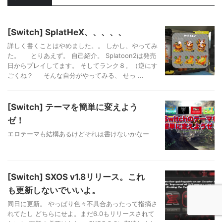
[Switch] SplatHeX、、、、、
詳しく書くことはやめました。。 しかし、やってみ
た。 とりあえず。 自己紹介。 Splatoon2は発売
日からプレイしてます。 そしてランク８。（逆にす
ごくね？ そんな自分がやってみる、 せっ ...
[Switch] テーマを簡単に変えよう
ゼ！
エロテーマも結構あるけどそれは書けないかなー
[Switch] SXOS v1.8リリース。これ
も更新しないでいいよ。
同日に更新。 やっぱり色々不具合あったって指摘さ
れてたし どちらにせよ。まだ6.0もリリースされて