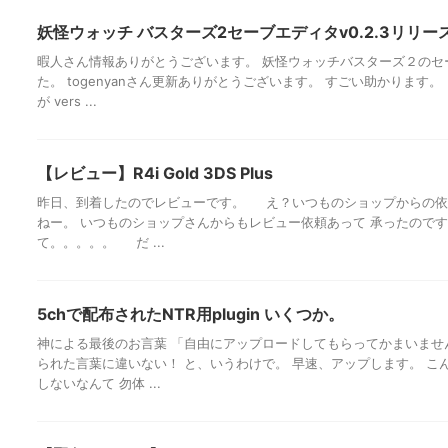
妖怪ウォッチ バスターズ2セーブエディタv0.2.3リリー
暇人さん情報ありがとうございます。 妖怪ウォッチバスターズ２のセ
た。 togenyanさん更新ありがとうございます。 すごい助かります
が vers ...
【レビュー】R4i Gold 3DS Plus
昨日、到着したのでレビューです。 え？いつものショップからの依
ねー。 いつものショップさんからもレビュー依頼あって 承ったので
て。。。。。 だ ...
5chで配布されたNTR用plugin いくつか。
神による最後のお言葉 「自由にアップロードしてもらってかまいませ
られた言葉に違いない！ と、いうわけで。 早速、アップします。 こ
しないなんて 勿体 ...