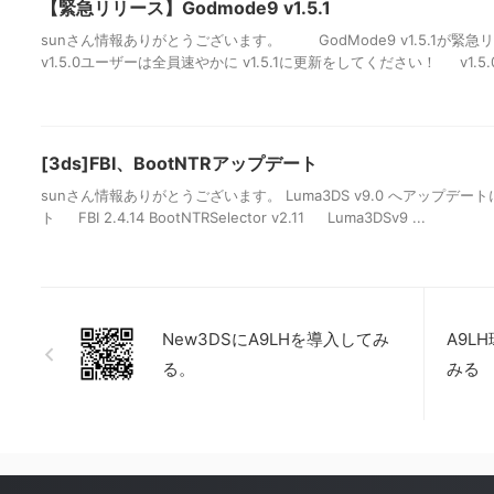
【緊急リリース】Godmode9 v1.5.1
sunさん情報ありがとうございます。 GodMode9 v1.5.1が
v1.5.0ユーザーは全員速やかに v1.5.1に更新をしてください！ v1.5.0で
[3ds]FBI、BootNTRアップデート
sunさん情報ありがとうございます。 Luma3DS v9.0 へアップデ
ト FBI 2.4.14 BootNTRSelector v2.11 Luma3DSv9 ...
New3DSにA9LHを導入してみ
A9L
る。
みる