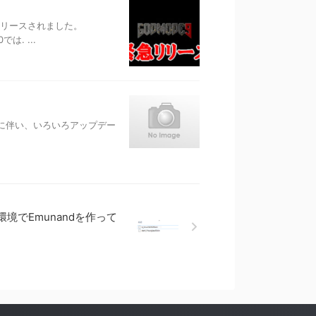
緊急リリースされました。
は. ...
ートに伴い、いろいろアップデー
H環境でEmunandを作って