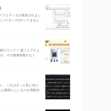
ス
ーブエディタが更新されまし
。（バスターズ2やってません
頼だろって？ 違うんですよ
すが、その後連絡取れなく
ん」 これはきっと私に向け
んな素晴らしいものを再配布