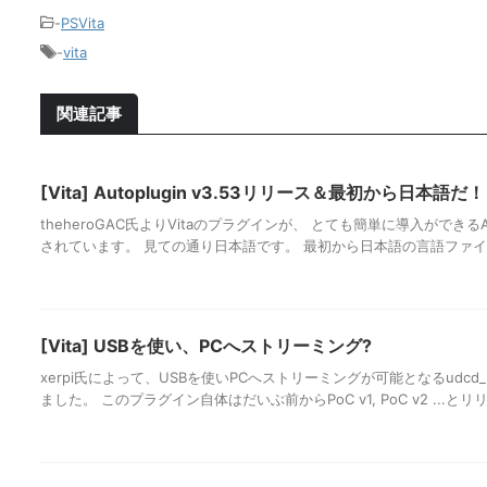
-
PSVita
-
vita
関連記事
[Vita] Autoplugin v3.53リリース＆最初から日本語だ！
theheroGAC氏よりVitaのプラグインが、 とても簡単に導入ができるAuto
されています。 見ての通り日本語です。 最初から日本語の言語ファイル
[Vita] USBを使い、PCへストリーミング?
xerpi氏によって、USBを使いPCへストリーミングが可能となるudcd_u
ました。 このプラグイン自体はだいぶ前からPoC v1, PoC v2 ...とリリー