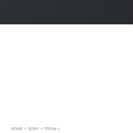
HOME
>
SONY
>
PSVita
>