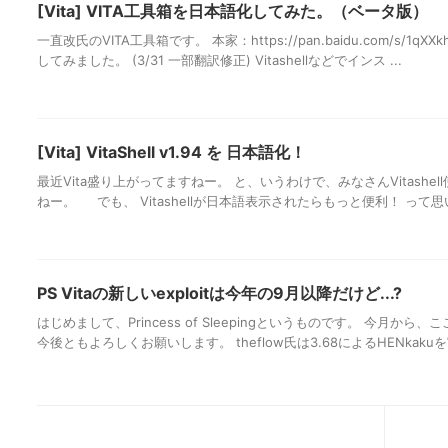
[Vita] VITA工具箱を日本語化してみた。（ベータ版）
一直改氏のVITA工具箱です。 本家：https://pan.baidu.com/s/
してみました。 (3/31 一部翻訳修正) Vitashellなどでインス ...
[Vita] VitaShell v1.94 を 日本語化！
最近Vita盛り上がってますねー。 と、いうわけで、みなさんVitashe
ねー。 でも、 Vitashellが日本語表示されたらもっと便利！ って思い
PS Vitaの新しいexploitは今年の9月以降だけど...?
はじめまして、Princess of Sleepingというものです。 今月か
今後ともよろしくお願いします。 theflow氏は3.68によるHENkakuを実