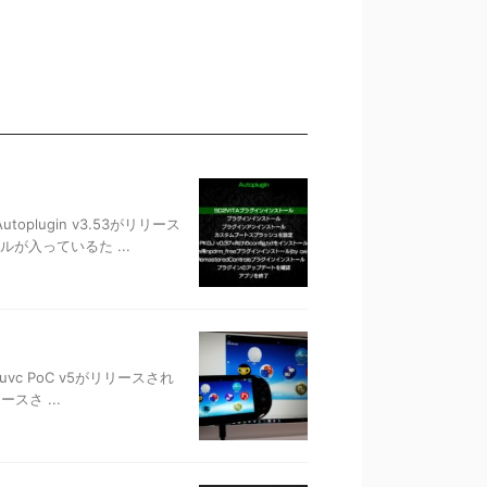
plugin v3.53がリリース
が入っているた ...
vc PoC v5がリリースされ
スさ ...