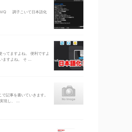
1qXXkhVQ 調子こいて日本語化
ll使ってますよね。 便利ですよ
ますよね。 そ ...
ら、ここで記事を書いていきます。
現し、 ...