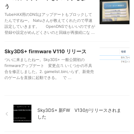
う
TubeHAX用のDNSはアップデートもブロックして
たんですねー。 Natuさんが教えてくれたので早速
設定していきます。 OpenDNSでもいいのですが
登録や設定がめんどくさいのと回線が再接続にな ...
Sky3DS+ firmware V110 リリース
ついに来ましたねー。Sky3DS+ 一般公開初の
firmwareアップデート 変更点:1. いくつかの不具
合を修正しました。2. gamelist.binいらず、新発売
のゲームを直接に起動できる。 で ...
Sky3DS+ 新FW V130がリリースされま
した