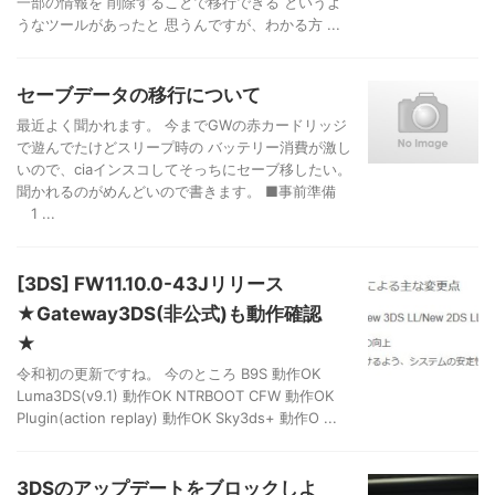
一部の情報を 削除することで移行できる というよ
うなツールがあったと 思うんですが、わかる方 ...
セーブデータの移行について
最近よく聞かれます。 今までGWの赤カードリッジ
で遊んでたけどスリープ時の バッテリー消費が激し
いので、ciaインスコしてそっちにセーブ移したい。
聞かれるのがめんどいので書きます。 ■事前準備
1 ...
[3DS] FW11.10.0-43Jリリース
★Gateway3DS(非公式)も動作確認
★
令和初の更新ですね。 今のところ B9S 動作OK
Luma3DS(v9.1) 動作OK NTRBOOT CFW 動作OK
Plugin(action replay) 動作OK Sky3ds+ 動作O ...
3DSのアップデートをブロックしよ