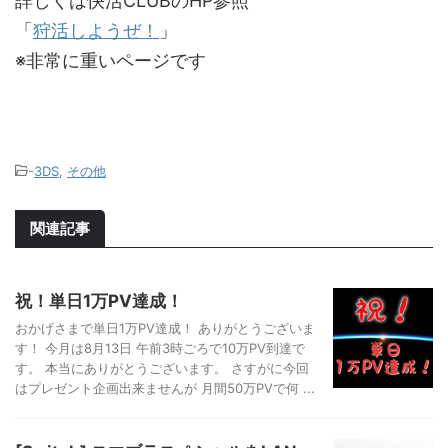
詳しくは快活CLUBのHP参照
「
狩活しようぜ！
」
※非常に重いページです
-
3DS
,
その他
関連記事
祝！単日1万PV達成！
おかげさまで単日1万PV達成！ ありがとうございま
す！ 今月は8月13日 午前3時ごろで10万PV到達で
す。 本当にありがとうございます。 さすがに今回
はプレゼント企画出来ませんが 月間50万PVで何 ...