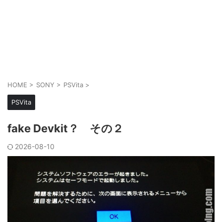
HOME
>
SONY
>
PSVita
>
PSVita
fake Devkit？ その２
2026-08-10