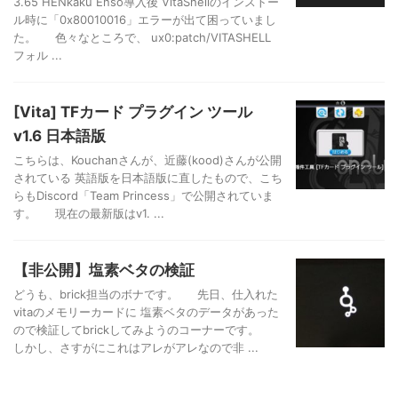
3.65 HENkaku Enso導入後 VitaShellのインストー
ル時に「0x80010016」エラーが出て困っていまし
た。 色々なところで、 ux0:patch/VITASHELL
フォル ...
[Vita] TFカード プラグイン ツール
v1.6 日本語版
こちらは、Kouchanさんが、近藤(kood)さんが公開
されている 英語版を日本語版に直したもので、こち
らもDiscord「Team Princess」で公開されていま
す。 現在の最新版はv1. ...
【非公開】塩素ベタの検証
どうも、brick担当のボナです。 先日、仕入れた
vitaのメモリーカードに 塩素ベタのデータがあった
ので検証してbrickしてみようのコーナーです。
しかし、さすがにこれはアレがアレなので非 ...