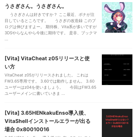
うさぎさん。うさぎさん。
うさぎさんは好きですか？ ここ最近、ボナが注
目しているところです。 うさぎの改造録 このブ
ログは伸びますよー。 期待株、Vita系が多いですが
3DSやらなんやら今後に期待です。 是非、ブックマ
...
[Vita] VitaCheat z05リリースと使
い方
VitaCheat z05がリリースされました。 これは
FW3.65専用です。 3.60では動作しません。 3.60
ユーザーはz04を使いましょう。 今回はFW3.65
ユーザーメインに書いていきま ...
[Vita] 3.65HENkakuEnso導入後、
VitaShellインストールエラーが出る
場合 0x80010016