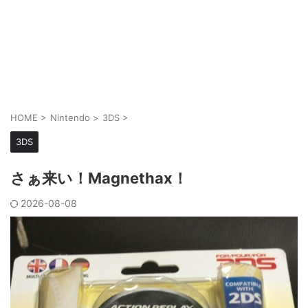
HOME
>
Nintendo
>
3DS
>
3DS
さぁ来い！Magnethax！
2026-08-08