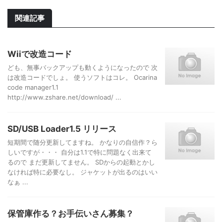
関連記事
Wiiで改造コード
ども、無事バックアップも動くようになったので 次
は改造コードでしょ。 使うソフトはコレ。 Ocarina
code manager1.1
http://www.zshare.net/download/ ...
SD/USB Loader1.5 リリース
短期間で随分更新してますね。 かなりの自信作？ら
しいですが・・・ 自分は1.1で特に問題なく出来て
るので まだ更新してません。 SDからの起動とかし
なければ特に必要なし。 ジャケットが出るのはいい
なぁ ...
保管庫作る？お手伝いさん募集？