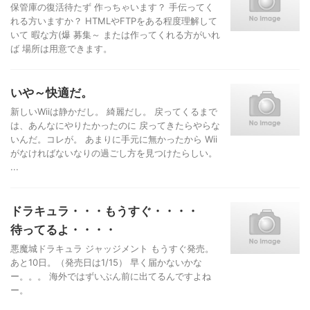
保管庫の復活待たず 作っちゃいます？ 手伝ってく
れる方いますか？ HTMLやFTPをある程度理解して
いて 暇な方(爆 募集～ または作ってくれる方がいれ
ば 場所は用意できます。
いや～快適だ。
新しいWiiは静かだし。 綺麗だし。 戻ってくるまで
は、あんなにやりたかったのに 戻ってきたらやらな
いんだ。コレが。 あまりに手元に無かったから Wii
がなければないなりの過ごし方を見つけたらしい。
...
ドラキュラ・・・もうすぐ・・・・
待ってるよ・・・・
悪魔城ドラキュラ ジャッジメント もうすぐ発売。
あと10日。（発売日は1/15） 早く届かないかな
ー。。。 海外ではずいぶん前に出てるんですよね
ー。