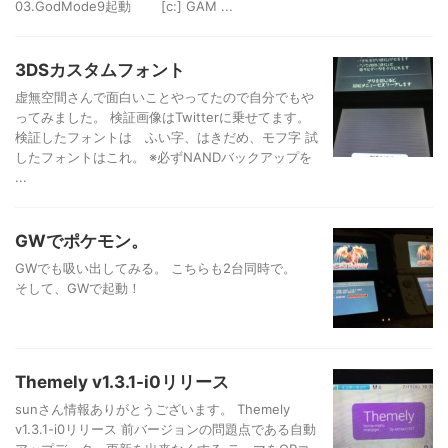
03.GodMode9起動 [c:] GAM ...
3DSカスタムフォント
虚無空間さんで面白いことやってたので自分でもや
ってみました。 検証画像はTwitterに乗せてます。
検証したフォントは ふい字、はきだめ、モフ字 試
したフォントはこれ。 ※必ずNANDバックアップを
...
GWでポケモン。
GWでも吸い出してみる。 こちらも2台同時で。
そして、GWで起動！
Themely v1.3.1-i0リリース
sunさん情報ありがとうございます。 Themely
v1.3.1-i0リリース 前バージョンの問題点である自動