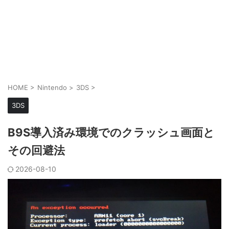
HOME
>
Nintendo
>
3DS
>
3DS
B9S導入済み環境でのクラッシュ画面と
その回避法
2026-08-10