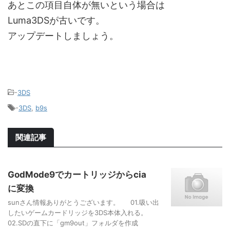
あとこの項目自体が無いという場合は
Luma3DSが古いです。
アップデートしましょう。
-
3DS
-
3DS
,
b9s
関連記事
GodMode9でカートリッジからcia
に変換
sunさん情報ありがとうございます。 01.吸い出
したいゲームカードリッジを3DS本体入れる。
02.SDの直下に「gm9out」フォルダを作成