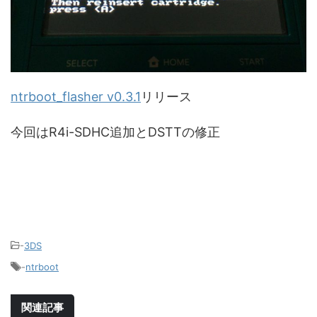
ntrboot_flasher v0.3.1
リリース
今回はR4i-SDHC追加とDSTTの修正
-
3DS
-
ntrboot
関連記事