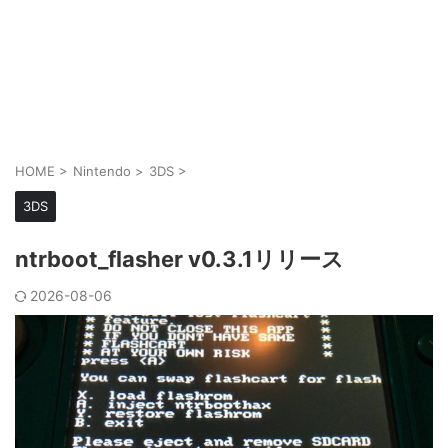
HOME
>
Nintendo
>
3DS
>
3DS
ntrboot_flasher v0.3.1リリース
2026-08-06