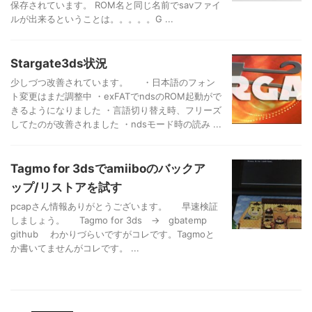
保存されています。 ROM名と同じ名前でsavファイ
ルが出来るということは。。。。。G ...
Stargate3ds状況
少しづつ改善されています。 ・日本語のフォン
ト変更はまだ調整中 ・exFATでndsのROM起動がで
きるようになりました ・言語切り替え時、フリーズ
してたのが改善されました ・ndsモード時の読み ...
Tagmo for 3dsでamiiboのバックア
ップ/リストアを試す
pcapさん情報ありがとうございます。 早速検証
しましょう。 Tagmo for 3ds → gbatemp
github わかりづらいですがコレです。Tagmoと
か書いてませんがコレです。 ...