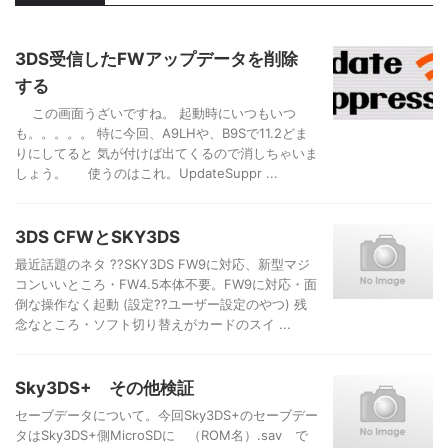
3DS受信したFWアップデータを削除
する
この画面うざいですね。 起動時にいつもいつ
も。。。。。 特に今回、A9LHや、B9Sで11.2どま
りにしてると 気が付けば出てくるので消しちゃいま
しょう。 使うのはこれ。UpdateSuppr ...
3DS CFWとSKY3DS
最近話題のネタ ??SKY3DS FW9に対応、新型マジ
コンいいところ・FW4.5本体不要。FW9に対応・面
倒な操作なく起動 (設定??ユーザー設定のやつ) 残
念なところ・ソフト切り替えがカードのスイ ...
Sky3DS+ その他検証
セーブデータについて。今回Sky3DS+のセーブデー
タはSky3DS+側MicroSDに （ROM名）.sav で