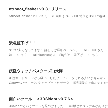
ntrboot_flasher v0.3.1リリース
ntrboot_flasher v0.3.1リリース 今回はR4i-SDHC追加とDSTTの修正
緊急値下げ！！
すごい安くなってます！ 詳しくは詳細ページへ。 NDSHOPさん Sky
加 →こちら kakakucaseさん Sky3Ds＋値下げ →こちら
妖怪ウォッチバスターズ白犬隊
正規カードリッジから吸い出したセーブデータくれる人いませんか？ 
Gatewayとかでバックアップとったデータ。11話以降まで進んでるや
面白いツール ＜3DSident v0.7.6＞
3DSidentというツールを見つけました。 GUI版とオリジナルがあり