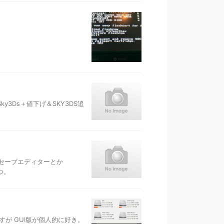
3Ds＋値下げ＆SKY3DS追
セーブエディターとか
つ。
ますが GUI版が個人的に好き。