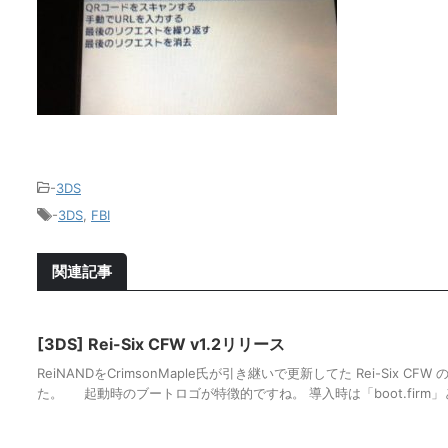
-
3DS
-
3DS
,
FBI
関連記事
[3DS] Rei-Six CFW v1.2リリース
ReiNANDをCrimsonMaple氏が引き継いで更新してた Rei-Six CFW
た。 起動時のブートロゴが特徴的ですね。 導入時は「boot.firm」と「