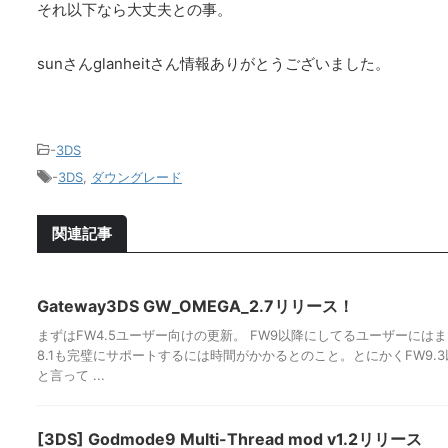
それ以下なら大丈夫との事。
sunさんglanheitさん情報ありがとうございました。
-
3DS
-
3DS
,
ダウングレード
関連記事
Gateway3DS GW_OMEGA_2.7リリース！
まずはFW4.5ユーザー向けの更新。 FW9以降にしてるユーザーには
8.1も完璧にサポートするには時間がかかるとのこと。とにかくFW9.
と言って ...
[3DS] Godmode9 Multi-Thread mod v1.2リリース