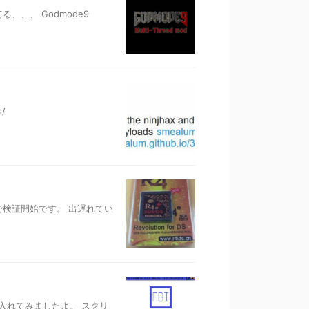
てる、、、 Godmode9
ds/
で検証開始です。 出遅れてい
入れてみましたよ。 スクリ