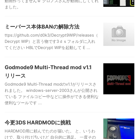
動画作ってませんｗ クロノスさんが動画にしてくれ
ました。
ミーバース本体BANの解除方法
ttps://github.com/d0k3/Decrypt9WIP/releases（
Decrypt WIP）と言う物です3ｄｓフォルダに入れ
てください HBLでDecrypt WIPを起動して E ...
Godmode9 Multi-Thread mod v1.1
リリース
Godmode9 Multi-Thread modのv1.1がリリースさ
れました。 windows-server-2003さんが公開され
ている ファイルコピー中などに操作ができる便利な
便利なツールです ...
今更3DS HARDMODに挑戦
HARDMOD用に頼んでたのが届いた。 と、いうわ
けで、取り付け汚いけど 自分的に満足。 一度その