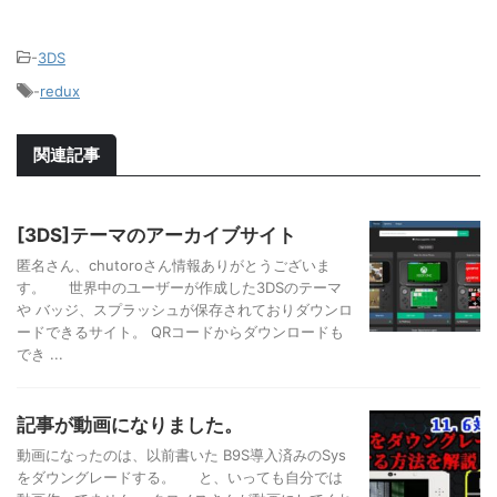
-
3DS
-
redux
関連記事
[3DS]テーマのアーカイブサイト
匿名さん、chutoroさん情報ありがとうございま
す。 世界中のユーザーが作成した3DSのテーマ
や バッジ、スプラッシュが保存されておりダウンロ
ードできるサイト。 QRコードからダウンロードも
でき ...
記事が動画になりました。
動画になったのは、以前書いた B9S導入済みのSys
をダウングレードする。 と、いっても自分では