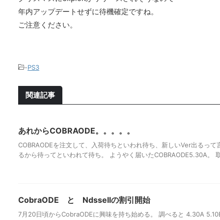
年内アップデートせずに待機確定ですね。
ご注意ください。
-
PS3
関連記事
あれからCOBRAODE。。。。。
COBRAODEを注文して、入荷待ちといわれ待ち、新しいVer出るっ
るから待ってといわれて待ち。 ようやく届いたCOBRAODE5.30A。 取り付
CobraODE と Ndssellの割引開始
7月20日頃からCobraODEに興味を持ち始める。 調べると 4.30A 5.