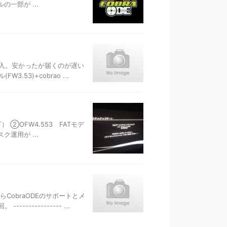
の一部が ...
で購入。安かったが届くのが遅い
53)+cobrao ...
） ②OFW4.553 FATモデ
ク運用が ...
CobraODEのサポートとメ
---------- ...