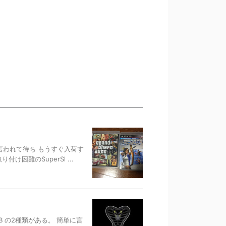
て言われて待ち もうすぐ入荷す
け困難のSuperSl ...
10B の2種類がある。 簡単に言