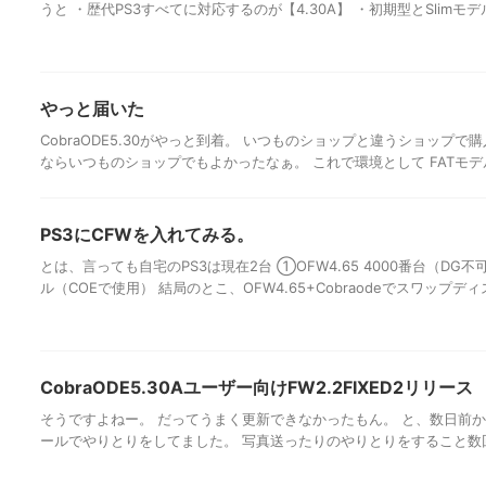
うと ・歴代PS3すべてに対応するのが【4.30A】 ・初期型とSlimモデル
やっと届いた
CobraODE5.30がやっと到着。 いつものショップと違うショップ
ならいつものショップでもよかったなぁ。 これで環境として FATモデル(FW3.
PS3にCFWを入れてみる。
とは、言っても自宅のPS3は現在2台 ①OFW4.65 4000番台（DG不可
ル（COEで使用） 結局のとこ、OFW4.65+Cobraodeでスワップディス
CobraODE5.30Aユーザー向けFW2.2FIXED2リリース
そうですよねー。 だってうまく更新できなかったもん。 と、数日前から
ールでやりとりをしてました。 写真送ったりのやりとりをすること数回。 ------