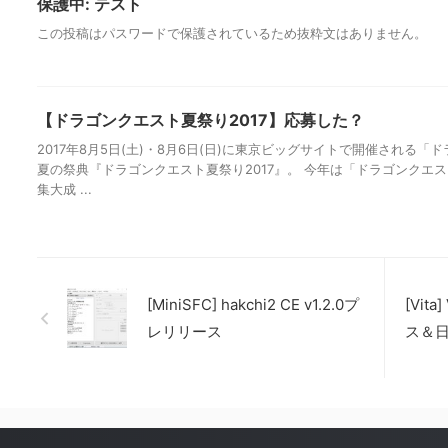
保護中: テスト
この投稿はパスワードで保護されているため抜粋文はありません。
【ドラゴンクエスト夏祭り2017】応募した？
2017年8月5日(土)・8月6日(日)に東京ビッグサイトで開催される
夏の祭典『ドラゴンクエスト夏祭り2017』。 今年は「ドラゴンクエ
集大成 ...
[MiniSFC] hakchi2 CE v1.2.0プ
[Vit
レリリース
ス＆