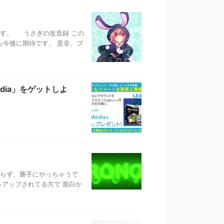
す。 うさぎの改造録 この
やら今後に期待です。 是非、ブ
edia」をゲットしよ
取らず、勝手にやっちゃうで
アップされてる方で 面白か