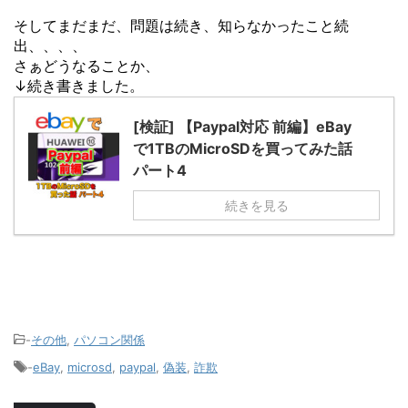
そしてまだまだ、問題は続き、知らなかったこと続
出、、、、
さぁどうなることか、
↓続き書きました。
[検証] 【Paypal対応 前編】eBay
で1TBのMicroSDを買ってみた話
パート4
続きを見る
-
その他
,
パソコン関係
-
eBay
,
microsd
,
paypal
,
偽装
,
詐欺