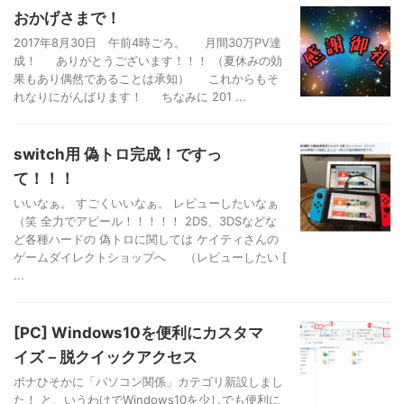
おかげさまで！
2017年8月30日 午前4時ごろ。 月間30万PV達
成！ ありがとうございます！！！ （夏休みの効
果もあり偶然であることは承知） これからもそ
れなりにがんばります！ ちなみに 201 ...
switch用 偽トロ完成！ですっ
て！！！
いいなぁ。 すごくいいなぁ。 レビューしたいなぁ
（笑 全力でアピール！！！！！ 2DS、3DSなどな
ど各種ハードの 偽トロに関しては ケイティさんの
ゲームダイレクトショップへ （レビューしたい [
...
[PC] Windows10を便利にカスタマ
イズ－脱クイックアクセス
ボナひそかに「パソコン関係」カテゴリ新設しまし
た！ と、いうわけでWindows10を少しでも便利に