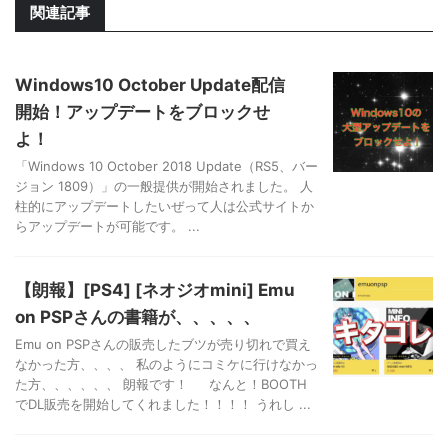
関連記事
Windows10 October Update配信
開始！アップデートをブロックせ
よ！
「Windows 10 October 2018 Update（RS5、バー
ジョン 1809）」の一般提供が開始されました。 人
柱的にアップデートしたいぜって人は公式サイトか
らアップデートが可能です。 ...
【朗報】[PS4] [ネオジオmini] Emu
on PSPさんの書籍が、、、、、
Emu on PSPさんの販売したブツが売り切れで買え
なかった方、、、、 私のようにコミケに行けなかっ
た方、、、、、、 朗報です！ なんと！BOOTH
でDL販売を開始してくれました！！！！ うれし ...