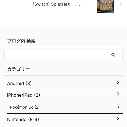
[Switch] SplatHeX、、、、、
ブログ内 検索
カテゴリー
Android (3)
iPhone/iPad (2)
Pokémon Go (2)
Nintendo (814)