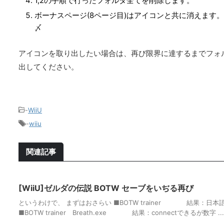
1,2の手順で行ったフォルダ全てを削除します。
ボーナスページ(8ページ目)はアイコンと共に消えます。
〆
アイコンを取り出したい場合は、再び限界に達するまでフォ
出してください。
-
WiiU
-
wiiu
関連記事
[WiiU]ゼルダの伝説 BOTW セーブをいぢる再び
というわけで、 まずはおさらい ■BOTW trainer 結果：
■BOTW trainer Breath.exe 結果：connectできるが数字 ...