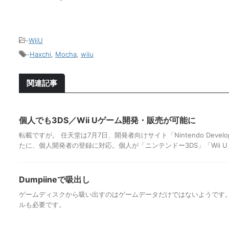
-
WiiU
-
Haxchi
,
Mocha
,
wiiu
関連記事
個人でも3DS／Wii Uゲーム開発・販売が可能に
転載ですが。 任天堂は7月7日、開発者向けサイト「Nintendo Develop
たに、個人開発者の登録に対応。個人が「ニンテンドー3DS」「Wii U」
Dumpiineで吸出し
ゲームディスクから吸い出すのはゲームデータだけではないようです
ルも必要です。