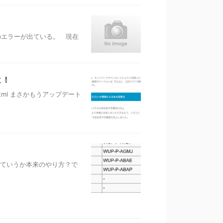
6のエラーが出ている。 現在
よ！
index.html まさかもうアップデート
っていうか本来のやり方？で