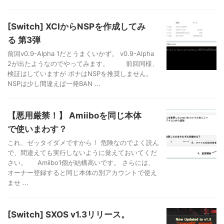
[Switch] XCIからNSPを作成してみ
る 第3弾
前回v0.9-Alpha 1だとうまくいかず。 v0.9-Alpha
2が出たようなのでやってみます。 前回同様、
検証はしていますが ボナはNSPを推奨しません。
NSPは少し間違えば一発BAN ...
【悪用厳禁！】 Amiiboを同じ本体
で使いまわす？
これ、ゼッタイダメですから！ 危険なのでよく読ん
で、間違えても実行しないように覚えておいてくだ
さい。 Amiibo1個が結構高いです。 さらには、
オーナー登録すると同じ本体の別アカウントで使え
ませ ...
[Switch] SXOS v1.3リリース。