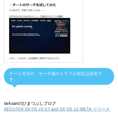
チート方法や、サーチ後のトラブル対応は必見で
す。
larksanのひまつぶしブログ
XECUTER SX OS v2.0.1 and SX OS v2.1BETA リリース