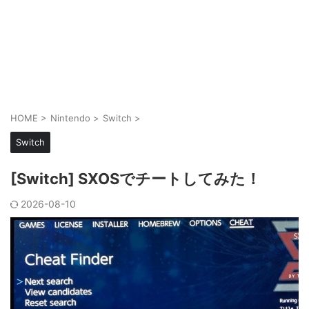
HOME
>
Nintendo
>
Switch
>
Switch
[Switch] SXOSでチートしてみた！
2026-08-10