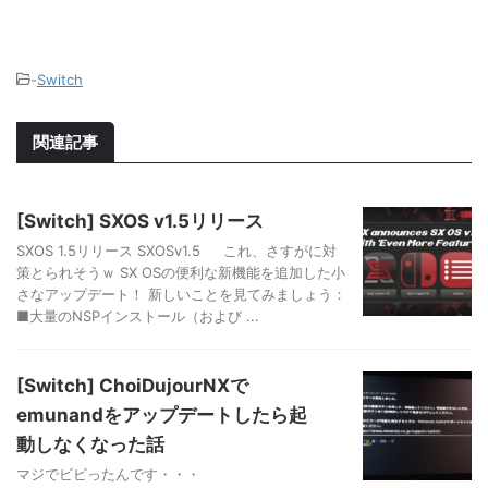
-
Switch
関連記事
[Switch] SXOS v1.5リリース
SXOS 1.5リリース SXOSv1.5 これ、さすがに対
策とられそうｗ SX OSの便利な新機能を追加した小
さなアップデート！ 新しいことを見てみましょう：
■大量のNSPインストール（および ...
[Switch] ChoiDujourNXで
emunandをアップデートしたら起
動しなくなった話
マジでビビったんです・・・