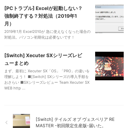
[PCトラブル] Excelが起動しない？
強制終了する？対処法（2019年1
月）
2019年1月 Excel2010が 急に使えなくなった場合の
対処法。パソコン初期化は必要ないです！
[Switch] Xecuter SXシリーズレビ
ューまとめ
まず、最初に Xecuter SX「OS」「PRO」の違いを
理解しよう！ ■[Switch] SXシリーズの導入手順を
おさらい ■SXシリーズレビュー Team Xecuter SX
WEB http ...
[Switch] テイルズ オブ ヴェスペリア RE
MASTER -初回限定生産版-届いた。