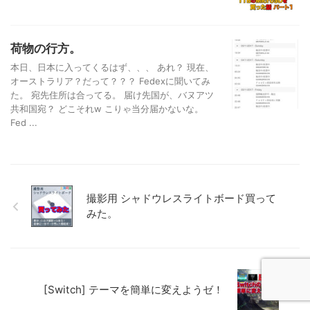
荷物の行方。
本日、日本に入ってくるはず、、、 あれ？ 現在、
オーストラリア？だって？？？ Fedexに聞いてみ
た。 宛先住所は合ってる。 届け先国が、バヌアツ
共和国宛？ どこそれw こりゃ当分届かないな。
Fed ...
撮影用 シャドウレスライトボード買って
みた。
[Switch] テーマを簡単に変えようゼ！