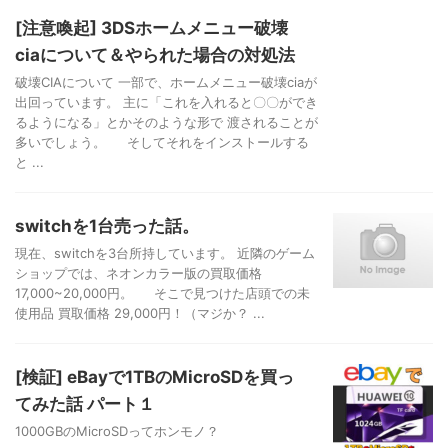
[注意喚起] 3DSホームメニュー破壊
ciaについて＆やられた場合の対処法
破壊CIAについて 一部で、ホームメニュー破壊ciaが
出回っています。 主に「これを入れると〇〇ができ
るようになる」とかそのような形で 渡されることが
多いでしょう。 そしてそれをインストールする
と ...
switchを1台売った話。
現在、switchを3台所持しています。 近隣のゲーム
ショップでは、ネオンカラー版の買取価格
17,000~20,000円。 そこで見つけた店頭での未
使用品 買取価格 29,000円！（マジか？ ...
[検証] eBayで1TBのMicroSDを買っ
てみた話 パート１
1000GBのMicroSDってホンモノ？