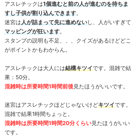
アスレチックは
1個進むと前の人が進むのを待ちま
すし子供が割り込んできます
。
迷宮は
人が詰まって先に進めない
し、人がいすぎて
マッピングが狂います
。
スタンプの説明も不足、、、クイズがあるけどどこ
がポイントかもわからん。
アスレチックは大人には
結構キツイ
です。混雑で結
果：50分。
混雑時は所要時間1時間前後
見たほうがいいです。
迷宮はアスレチックほどじゃないけど
キツイ
です。
混雑で結果1時間ちょっと。
混雑時は所要時間1時間20分くらい
見たほうがいい
です。