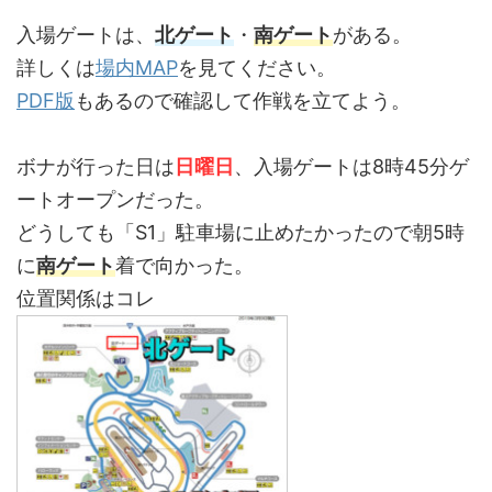
入場ゲートは、
北ゲート
・
南ゲート
がある。
詳しくは
場内MAP
を見てください。
PDF版
もあるので確認して作戦を立てよう。
ボナが行った日は
日曜日
、入場ゲートは8時45分ゲ
ートオープンだった。
どうしても「S1」駐車場に止めたかったので朝5時
に
南ゲート
着で向かった。
位置関係はコレ