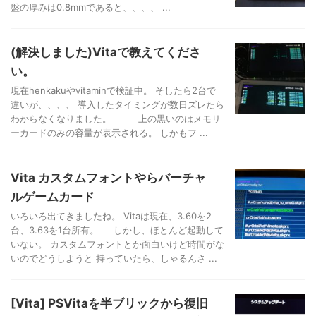
盤の厚みは0.8mmであると、、、、 ...
(解決しました)Vitaで教えてくださ
い。
現在henkakuやvitaminで検証中。 そしたら2台で
違いが、、、、 導入したタイミングが数日ズレたら
わからなくなりました。 上の黒いのはメモリ
ーカードのみの容量が表示される。 しかもフ ...
Vita カスタムフォントやらバーチャ
ルゲームカード
いろいろ出てきましたね。 Vitaは現在、3.60を2
台、3.63を1台所有。 しかし、ほとんど起動して
いない。 カスタムフォントとか面白いけど時間がな
いのでどうしようと 持っていたら、しゃるんさ ...
[Vita] PSVitaを半ブリックから復旧