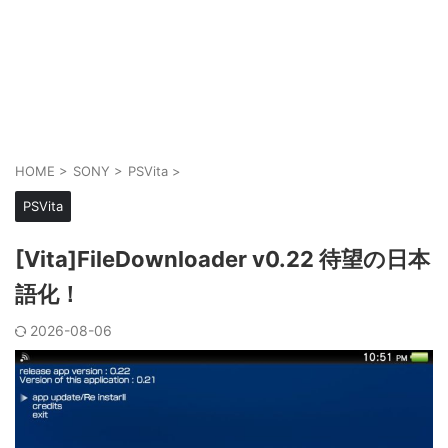
HOME
>
SONY
>
PSVita
>
PSVita
[Vita]FileDownloader v0.22 待望の日本
語化！
2026-08-06