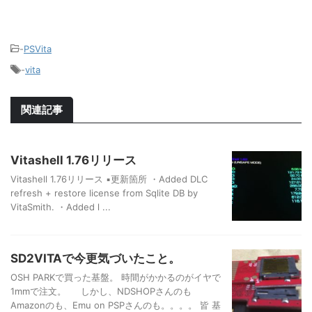
-
PSVita
-
vita
関連記事
Vitashell 1.76リリース
Vitashell 1.76リリース ▪️更新箇所 ・Added DLC
refresh + restore license from Sqlite DB by
VitaSmith. ・Added l ...
SD2VITAで今更気づいたこと。
OSH PARKで買った基盤。 時間がかかるのがイヤで
1mmで注文。 しかし、NDSHOPさんのも
Amazonのも、Emu on PSPさんのも。。。。 皆 基