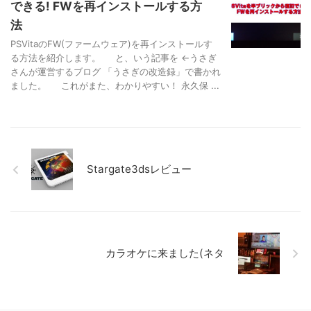
できる! FWを再インストールする方
法
PSVitaのFW(ファームウェア)を再インストールす
る方法を紹介します。 と、いう記事を ←うさぎ
さんが運営するブログ 「うさぎの改造録」で書かれ
ました。 これがまた、わかりやすい！ 永久保 ...
Stargate3dsレビュー
カラオケに来ました(ネタ