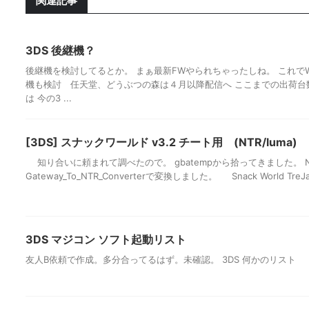
関連記事
3DS 後継機？
後継機を検討してるとか。 まぁ最新FWやられちゃったしね。 これでWi
機も検討 任天堂、どうぶつの森は４月以降配信へ ここまでの出荷台
は 今の3 ...
[3DS] スナックワールド v3.2 チート用 (NTR/luma)
知り合いに頼まれて調べたので。 gbatempから拾ってきました。 
Gateway_To_NTR_Converterで変換しました。 Snack World TreJare
3DS マジコン ソフト起動リスト
友人B依頼で作成。多分合ってるはず。未確認。 3DS 何かのリスト