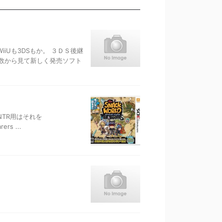
iUも3DSもか。 ３ＤＳ後継
数から見て新しく発売ソフト
NTR用はそれを
rs ...