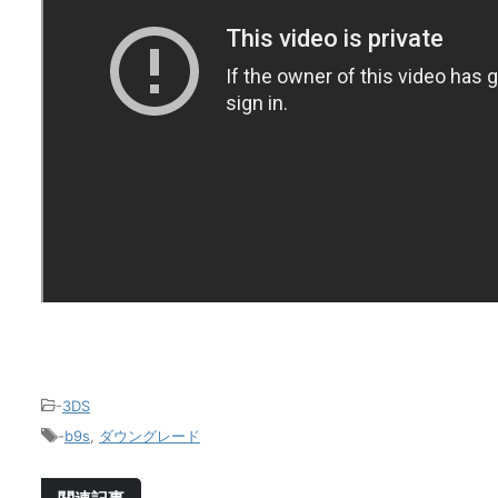
-
3DS
-
b9s
,
ダウングレード