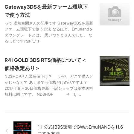
Gateway3DSを最新ファーム環境下
で使う方法
って 虚無空間さんの記事です Gateway3DSを最新
ファーム環境下で使う方法 なるほど、Emunandを
ダウングレードとは。 思いつきませんでした。 な
るほどですねσ(^_^;)
R4i GOLD 3DS RTS価格について＜
価格改定あり＞
NDSHOPさん緊急値下げ？ いや、どこで購入と
かじゃなくて あくまでも価格だけの話ですよ？
2017年８月30日価格更新 下記ショップは基本送料
無料は同じです。 NDSHOP → 1, ...
[非公式]B9S環境でGWのEmuNANDを11.6
にする方法