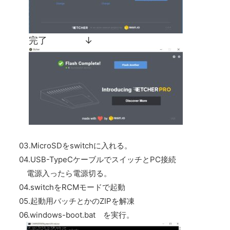
完了 ↓
03.MicroSDをswitchに入れる。
04.USB-TypeCケーブルでスイッチとPC接続
電源入ったら電源切る。
04.switchをRCMモードで起動
05.起動用バッチとかのZIPを解凍
06.windows-boot.bat を実行。