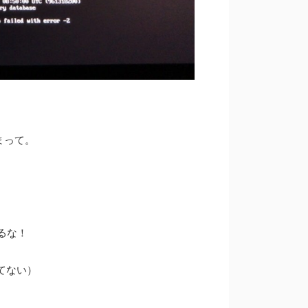
始まって。
るな！
てない）