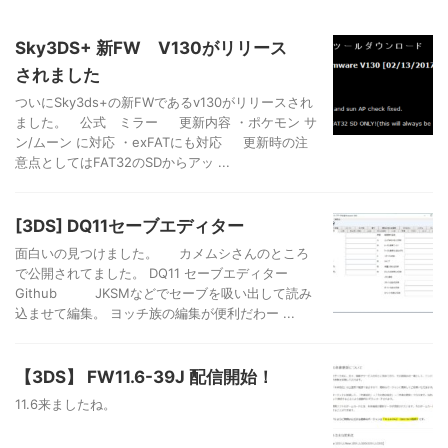
Sky3DS+ 新FW V130がリリース
されました
ついにSky3ds+の新FWであるv130がリリースされ
ました。 公式 ミラー 更新内容 ・ポケモン サ
ン/ムーン に対応 ・exFATにも対応 更新時の注
意点としてはFAT32のSDからアッ ...
[3DS] DQ11セーブエディター
面白いの見つけました。 カメムシさんのところ
で公開されてました。 DQ11 セーブエディター
Github JKSMなどでセーブを吸い出して読み
込ませて編集。 ヨッチ族の編集が便利だわー ...
【3DS】 FW11.6-39J 配信開始！
11.6来ましたね。