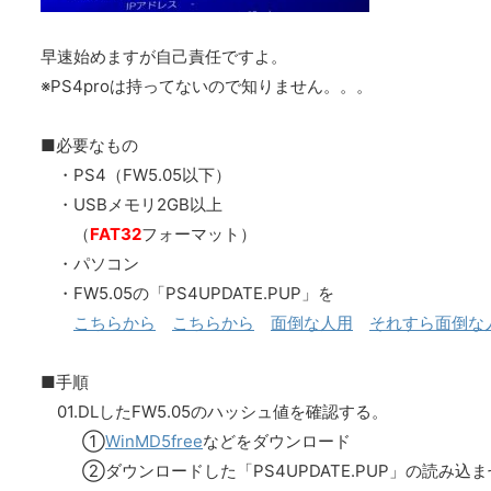
早速始めますが自己責任ですよ。
※PS4proは持ってないので知りません。。。
■必要なもの
・PS4（FW5.05以下）
・USBメモリ2GB以上
（
FAT32
フォーマット）
・パソコン
・FW5.05の「PS4UPDATE.PUP」を
こちらから
こちらから
面倒な人用
それすら面倒な
■手順
01.DLしたFW5.05のハッシュ値を確認する。
①
WinMD5free
などをダウンロード
②ダウンロードした「PS4UPDATE.PUP」の読み込ま