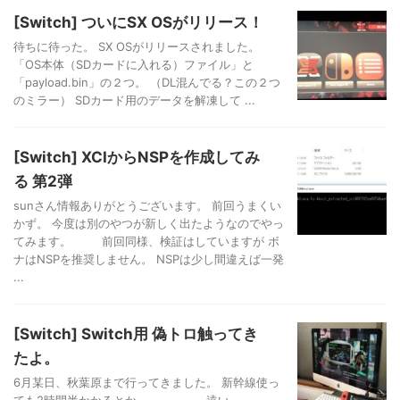
[Switch] ついにSX OSがリリース！
待ちに待った。 SX OSがリリースされました。
「OS本体（SDカードに入れる）ファイル」と
「payload.bin」の２つ。 （DL混んでる？この２つ
のミラー） SDカード用のデータを解凍して ...
[Switch] XCIからNSPを作成してみ
る 第2弾
sunさん情報ありがとうございます。 前回うまくい
かず。 今度は別のやつが新しく出たようなのでやっ
てみます。 前回同様、検証はしていますが ボ
ナはNSPを推奨しません。 NSPは少し間違えば一発
...
[Switch] Switch用 偽トロ触ってき
たよ。
6月某日、秋葉原まで行ってきました。 新幹線使っ
ても2時間半かかるとか、、、、、、遠い。。。