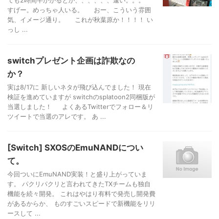
すげー。めっちゃ人いる。 おー、こういう雰囲
気、イメージ通り。 これが秋葉原か！！！！ い
っし ...
switchプレゼント企画は詐欺なの
か？
実は8/17に 新しいネタが飛び込んでました！ 現在
検証を進めていますが switchのsplatoon2同梱版が
当選しました！ よくあるTwitterでフォロー＆リ
ツイートで当選のアレです。 あ ...
[Switch] SXOSのEmuNANDについ
て。
今回ついにEmuNAND実装！と盛り上がっていま
す。 パクリパクリと言われてきたTXチームも独自
機能を続々開発。 これはやはり有料で発売し開発費
があるからか、 ものすごいスピードで新機能をリリ
ースして ...