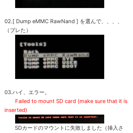
02.[ Dump eMMC RawNand ] を選んで、、、、
（ブレた）
03.ハイ、エラー。
Failed to mount SD card (make sure that it is
inserted)
SDカードのマウントに失敗しました（挿入さ